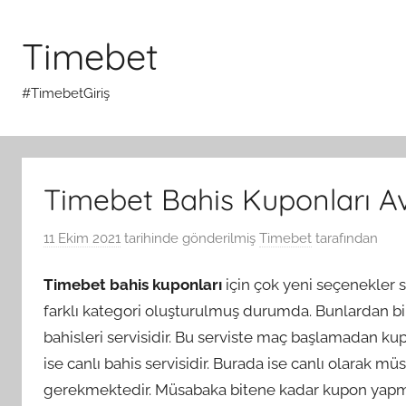
İçeriğe
atla
Timebet
#TimebetGiriş
Timebet Bahis Kuponları Av
11 Ekim 2021
tarihinde gönderilmiş
Timebet
tarafından
Timebet bahis kuponları
için çok yeni seçenekler su
farklı kategori oluşturulmuş durumda. Bunlardan bi
bahisleri servisidir. Bu serviste maç başlamadan kup
ise canlı bahis servisidir. Burada ise canlı olarak
gerekmektedir. Müsabaka bitene kadar kupon yapma 