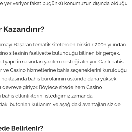
ne de yer veriyor fakat bugünkü konumuzun dışında olduğu
 Kazandırır?
ayı Başaran tematik sitelerden birisidir. 2006 yılından
o sitesinin faaliyette bulunduğu bilinen bir gerçek.
yapı firmasından yazılım desteği alınıyor. Canlı bahis
iyor ve Casino hizmetlerine bahis seçeneklerini kurulduğu
ri noktasında bahis bürolarının üstünde daha yüksek
mı devreye giriyor. Böylece sitede hem Casino
bahis etkinliklerini istediğimiz zamanda
daki butonları kullanım ve aşağıdaki avantajları siz de
de Belirlenir?