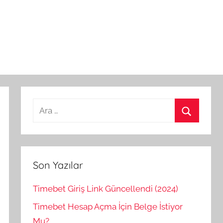
Son Yazılar
Timebet Giriş Link Güncellendi (2024)
Timebet Hesap Açma İçin Belge İstiyor
Mu?